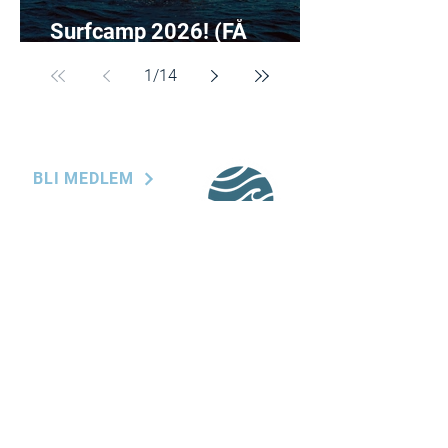
Surfcamp 2026! (FÅ
PLATSER KVAR)
1
/
14
BLI MEDLEM
BOKA KURS
BOKA EVENT
BLI SPONSOR
KONTAKT
styrelsen@kvsk.se