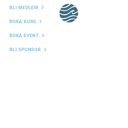
BLI MEDLEM
BOKA KURS
BOKA EVENT
BLI SPONSOR
KONTAKT
styrelsen@kvsk.se
STYRELSE
N
FRÅGOR?
hej@kvsk.se
HITTA HIT
Fiskarevägen 44,
Höllviken, Sverige