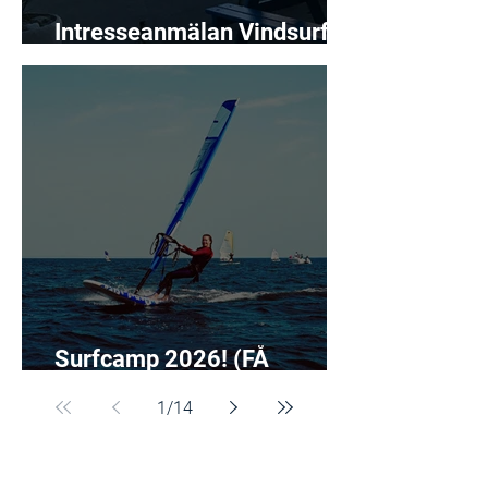
Intresseanmälan Vindsurf
träningsgrupp 26!
Surfcamp 2026! (FÅ
PLATSER KVAR)
1
/
14